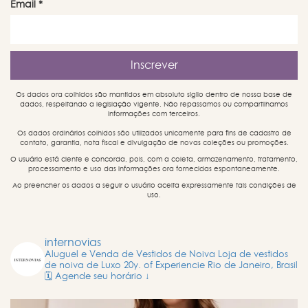
Email
*
Os dados ora colhidos são mantidos em absoluto sigilo dentro de nossa base de
dados, respeitando a legislação vigente. Não repassamos ou compartilhamos
informações com terceiros.
Os dados ordinários colhidos são utilizados unicamente para fins de cadastro de
contato, garantia, nota fiscal e divulgação de novas coleções ou promoções.
O usuário está ciente e concorda, pois, com a coleta, armazenamento, tratamento,
processamento e uso das informações ora fornecidas espontaneamente.
Ao preencher os dados a seguir o usuário aceita expressamente tais condições de
uso.
internovias
Aluguel e Venda de Vestidos de Noiva
Loja de vestidos
de noiva de Luxo
20y. of Experiencie
Rio de Janeiro, Brasil
🗓️ Agende seu horário ↓