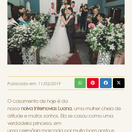
Publicado em:
11/02/2019
O casamento de hoje é da
nossa
noiva
Internovias
Luana
, uma mulher cheia de
atitude e muitos sonhos. Ela se casou como uma
verdadeira princesa, em
uma cerimônia marcada por muito bom gosto e