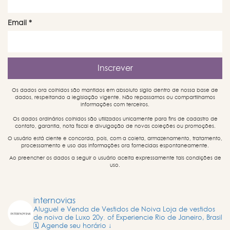
Email
*
Os dados ora colhidos são mantidos em absoluto sigilo dentro de nossa base de
dados, respeitando a legislação vigente. Não repassamos ou compartilhamos
informações com terceiros.
Os dados ordinários colhidos são utilizados unicamente para fins de cadastro de
contato, garantia, nota fiscal e divulgação de novas coleções ou promoções.
O usuário está ciente e concorda, pois, com a coleta, armazenamento, tratamento,
processamento e uso das informações ora fornecidas espontaneamente.
Ao preencher os dados a seguir o usuário aceita expressamente tais condições de
uso.
internovias
Aluguel e Venda de Vestidos de Noiva
Loja de vestidos
de noiva de Luxo
20y. of Experiencie
Rio de Janeiro, Brasil
🗓️ Agende seu horário ↓