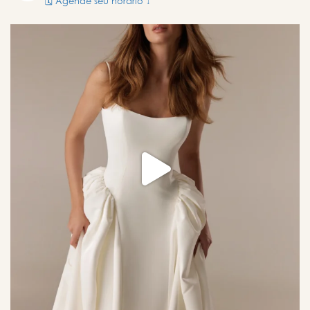
🗓️ Agende seu horário ↓