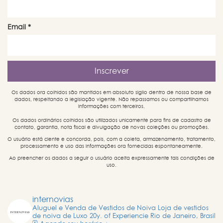
Email
*
Os dados ora colhidos são mantidos em absoluto sigilo dentro de nossa base de
dados, respeitando a legislação vigente. Não repassamos ou compartilhamos
informações com terceiros.
Os dados ordinários colhidos são utilizados unicamente para fins de cadastro de
contato, garantia, nota fiscal e divulgação de novas coleções ou promoções.
O usuário está ciente e concorda, pois, com a coleta, armazenamento, tratamento,
processamento e uso das informações ora fornecidas espontaneamente.
Ao preencher os dados a seguir o usuário aceita expressamente tais condições de
uso.
internovias
Aluguel e Venda de Vestidos de Noiva
Loja de vestidos
de noiva de Luxo
20y. of Experiencie
Rio de Janeiro, Brasil