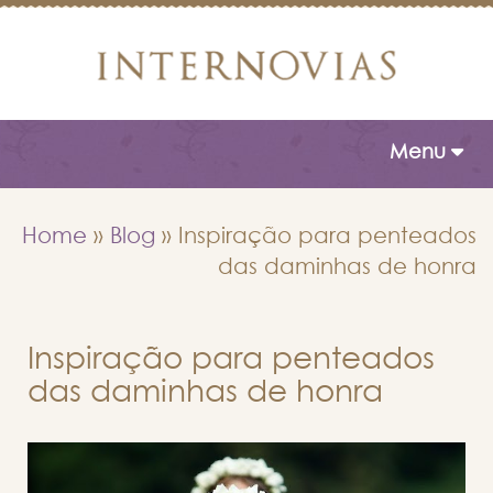
Toggle naviga
Menu
Home
»
Blog
»
Inspiração para penteados
das daminhas de honra
Inspiração para penteados
das daminhas de honra