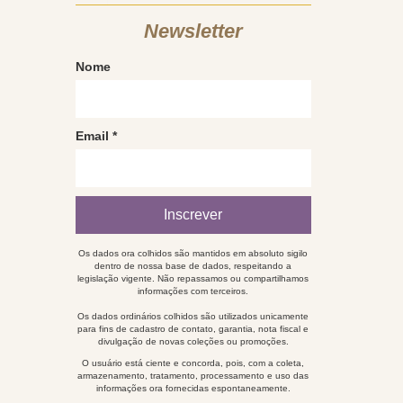
Newsletter
Nome
Email
*
Os dados ora colhidos são mantidos em absoluto sigilo
dentro de nossa base de dados, respeitando a
legislação vigente. Não repassamos ou compartilhamos
informações com terceiros.
Os dados ordinários colhidos são utilizados unicamente
para fins de cadastro de contato, garantia, nota fiscal e
divulgação de novas coleções ou promoções.
O usuário está ciente e concorda, pois, com a coleta,
armazenamento, tratamento, processamento e uso das
informações ora fornecidas espontaneamente.