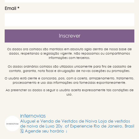
Email
*
Os dados ora colhidos são mantidos em absoluto sigilo dentro de nossa base de
dados, respeitando a legislação vigente. Não repassamos ou compartilhamos
informações com terceiros.
Os dados ordinários colhidos são utilizados unicamente para fins de cadastro de
contato, garantia, nota fiscal e divulgação de novas coleções ou promoções.
O usuário está ciente e concorda, pois, com a coleta, armazenamento, tratamento,
processamento e uso das informações ora fornecidas espontaneamente.
Ao preencher os dados a seguir o usuário aceita expressamente tais condições de
uso.
internovias
Aluguel e Venda de Vestidos de Noiva
Loja de vestidos
de noiva de Luxo
20y. of Experiencie
Rio de Janeiro, Brasil
🗓️ Agende seu horário ↓