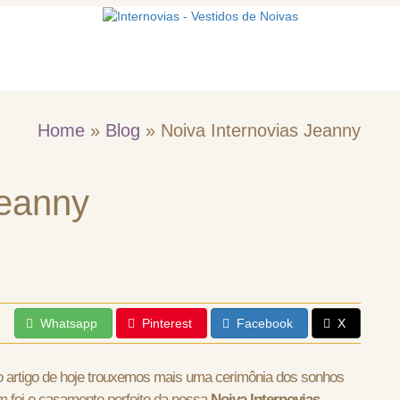
mos
Vestidos de noiva
Acessórios
Home
»
Blog
»
Noiva Internovias Jeanny
Jeanny
Whatsapp
Pinterest
Facebook
X
artigo de hoje trouxemos mais uma cerimônia dos sonhos
m foi o casamento perfeito da nossa
Noiva Internovias