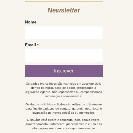
Newsletter
Nome
Email
*
Os dados ora colhidos são mantidos em absoluto sigilo
dentro de nossa base de dados, respeitando a
legislação vigente. Não repassamos ou compartilhamos
informações com terceiros.
Os dados ordinários colhidos são utilizados unicamente
para fins de cadastro de contato, garantia, nota fiscal e
divulgação de novas coleções ou promoções.
O usuário está ciente e concorda, pois, com a coleta,
armazenamento, tratamento, processamento e uso das
informações ora fornecidas espontaneamente.