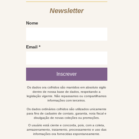
Newsletter
Nome
Email
*
Os dados ora colhidos são mantidos em absoluto sigilo
dentro de nossa base de dados, respeitando a
legislação vigente. Não repassamos ou compartilhamos
informações com terceiros.
Os dados ordinários colhidos são utilizados unicamente
para fins de cadastro de contato, garantia, nota fiscal e
divulgação de novas coleções ou promoções.
O usuário está ciente e concorda, pois, com a coleta,
armazenamento, tratamento, processamento e uso das
informações ora fornecidas espontaneamente.