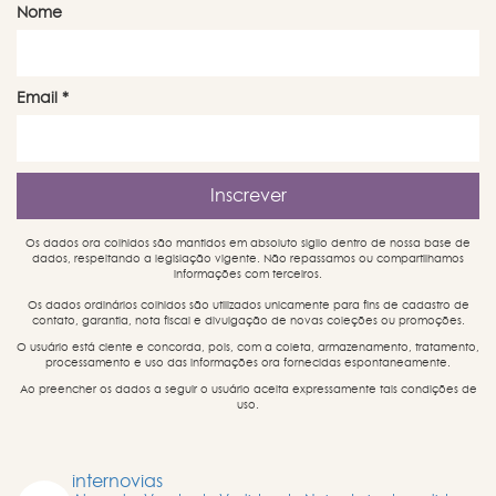
Nome
Email
*
Os dados ora colhidos são mantidos em absoluto sigilo dentro de nossa base de
dados, respeitando a legislação vigente. Não repassamos ou compartilhamos
informações com terceiros.
Os dados ordinários colhidos são utilizados unicamente para fins de cadastro de
contato, garantia, nota fiscal e divulgação de novas coleções ou promoções.
O usuário está ciente e concorda, pois, com a coleta, armazenamento, tratamento,
processamento e uso das informações ora fornecidas espontaneamente.
Ao preencher os dados a seguir o usuário aceita expressamente tais condições de
uso.
internovias