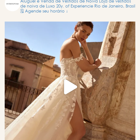
Aluguel e Venda de Vestidos de Noiva
Loja de vestidos
de noiva de Luxo
20y. of Experiencie
Rio de Janeiro, Brasil
🗓️ Agende seu horário ↓