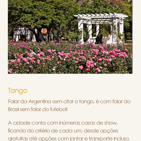
Tango
Falar da Argentina sem citar o tango, é com falar do
Brasil sem falar do futebol!
A cidade conta com inúmeras casas de show,
ficando do critério de cada um, desde opções
gratuitas até opções com jantar e transporte incluso.