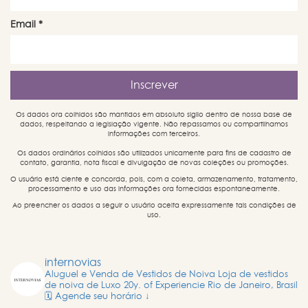
Email
*
Os dados ora colhidos são mantidos em absoluto sigilo dentro de nossa base de
dados, respeitando a legislação vigente. Não repassamos ou compartilhamos
informações com terceiros.
Os dados ordinários colhidos são utilizados unicamente para fins de cadastro de
contato, garantia, nota fiscal e divulgação de novas coleções ou promoções.
O usuário está ciente e concorda, pois, com a coleta, armazenamento, tratamento,
processamento e uso das informações ora fornecidas espontaneamente.
Ao preencher os dados a seguir o usuário aceita expressamente tais condições de
uso.
internovias
Aluguel e Venda de Vestidos de Noiva
Loja de vestidos
de noiva de Luxo
20y. of Experiencie
Rio de Janeiro, Brasil
🗓️ Agende seu horário ↓