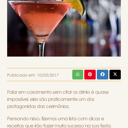
Publicado em:
10/05/2017
Falar em casamento sem citar os drinks é quase
impossível, eles são praticamente um dos
protagonistas das cerimônias.
Pensando nisso, fizemos uma lista com dicas e
receitas que irão fazer muito sucesso na sua festa.