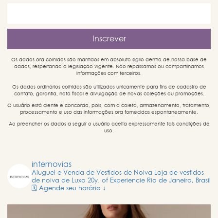
Os dados ora colhidos são mantidos em absoluto sigilo dentro de nossa base de
dados, respeitando a legislação vigente. Não repassamos ou compartilhamos
informações com terceiros.
Os dados ordinários colhidos são utilizados unicamente para fins de cadastro de
contato, garantia, nota fiscal e divulgação de novas coleções ou promoções.
O usuário está ciente e concorda, pois, com a coleta, armazenamento, tratamento,
processamento e uso das informações ora fornecidas espontaneamente.
Ao preencher os dados a seguir o usuário aceita expressamente tais condições de
uso.
internovias
Aluguel e Venda de Vestidos de Noiva
Loja de vestidos
de noiva de Luxo
20y. of Experiencie
Rio de Janeiro, Brasil
🗓️ Agende seu horário ↓