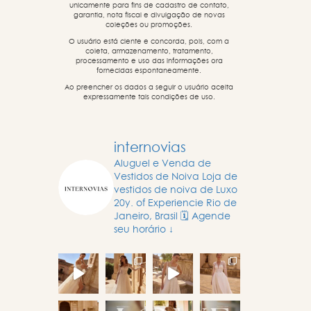
unicamente para fins de cadastro de contato,
garantia, nota fiscal e divulgação de novas
coleções ou promoções.
O usuário está ciente e concorda, pois, com a
coleta, armazenamento, tratamento,
processamento e uso das informações ora
fornecidas espontaneamente.
Ao preencher os dados a seguir o usuário aceita
expressamente tais condições de uso.
internovias
Aluguel e Venda de
Vestidos de Noiva
Loja de
vestidos de noiva de Luxo
20y. of Experiencie
Rio de
Janeiro, Brasil
🗓️ Agende
seu horário ↓