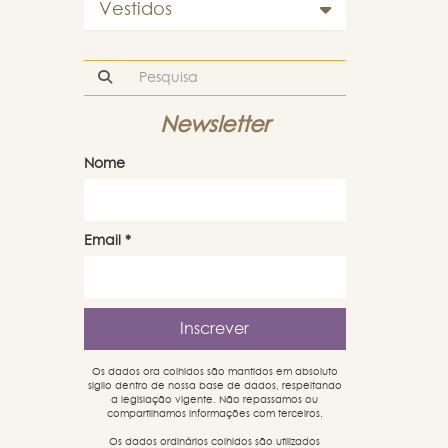
Vestidos
Newsletter
Nome
Email
*
Os dados ora colhidos são mantidos em absoluto
sigilo dentro de nossa base de dados, respeitando
a legislação vigente. Não repassamos ou
compartilhamos informações com terceiros.
Os dados ordinários colhidos são utilizados