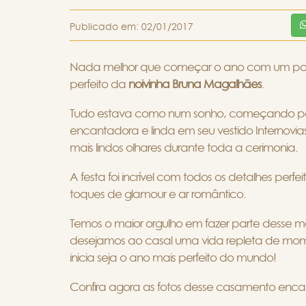
Publicado em:
02/01/2017
Nada melhor que começar o ano com um post
perfeito da
noivinha Bruna Magalhães
.
Tudo estava como num sonho, começando pe
encantadora e linda em seu vestido Internovia
mais lindos olhares durante toda a cerimonia.
A festa foi incrível com todos os detalhes perf
toques de glamour e ar romântico.
Temos o maior orgulho em fazer parte desse m
desejamos ao casal uma vida repleta de mome
inicia seja o ano mais perfeito do mundo!
Confira agora as fotos desse casamento encan