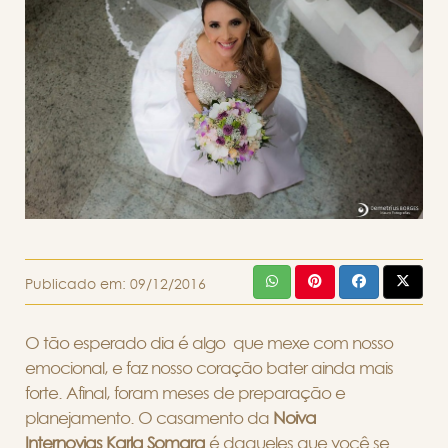
Publicado em:
09/12/2016
O tão esperado dia é algo que mexe com nosso
emocional, e faz nosso coração bater ainda mais
forte. Afinal, foram meses de preparação e
planejamento. O casamento da
Noiva
Internovias Karla Somara
é daqueles que você se