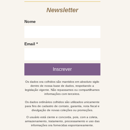
Newsletter
Nome
Email
*
Os dados ora colhidos são mantidos em absoluto sigilo
dentro de nossa base de dados, respeitando a
legislação vigente. Não repassamos ou compartilhamos
informações com terceiros.
Os dados ordinários colhidos são utilizados unicamente
para fins de cadastro de contato, garantia, nota fiscal e
divulgação de novas coleções ou promoções.
O usuário está ciente e concorda, pois, com a coleta,
armazenamento, tratamento, processamento e uso das
informações ora fornecidas espontaneamente.