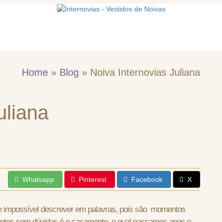
mos
Vestidos de noiva
Acessórios
Home
»
Blog
»
Noiva Internovias Juliana
uliana
Whatsapp
Pinterest
Facebook
X
e impossível descrever em palavras, pois são momentos
ntos sem dúvidas é o casamento, o qual passamos anos e