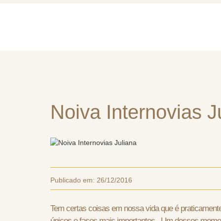
Home
Quem So
Noiva Internovias J
Publicado em:
26/12/2016
Tem certas coisas em nossa vida que é praticament
únicos e fases mais importantes. Um desses mome