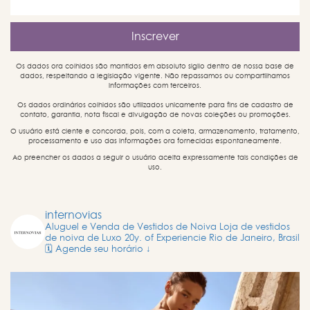
Os dados ora colhidos são mantidos em absoluto sigilo dentro de nossa base de
dados, respeitando a legislação vigente. Não repassamos ou compartilhamos
informações com terceiros.
Os dados ordinários colhidos são utilizados unicamente para fins de cadastro de
contato, garantia, nota fiscal e divulgação de novas coleções ou promoções.
O usuário está ciente e concorda, pois, com a coleta, armazenamento, tratamento,
processamento e uso das informações ora fornecidas espontaneamente.
Ao preencher os dados a seguir o usuário aceita expressamente tais condições de
uso.
internovias
Aluguel e Venda de Vestidos de Noiva
Loja de vestidos
de noiva de Luxo
20y. of Experiencie
Rio de Janeiro, Brasil
🗓️ Agende seu horário ↓