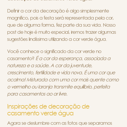
Definir a cor da decoração é algo simplesmente
magnifico, pois a festa será representada pela cor,
que de alguma forma, fez parte da sua vida. Nosso
post de hoje é muito especial, iremos trazer algumas
sugestões lindíssima utilizando a cor verde água.
Você conhece o significado da cor verde no
casamento?
É a cor da esperança, associada a
natureza e a saúde. A cor da juventude,
crescimento, fertilidade e vida nova. É uma cor que
acalma! Misturada com uma cor mais quente como
o vermelho ou laranja transmite equilíbrio, perfeita
para casamentos ao ar livre.
Inspirações de decoração de
casamento verde água
Agora se deslumbre com as fotos que separamos