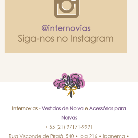
Internovias -
Vestidos de Noiva
e
Acessórios para
Noivas
+ 55 (21) 97171-9991
Rua Visconde de Pirajá, 540 • loja 216 • Ipanema
•