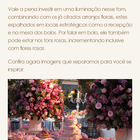
Vale a pena investir em uma iluminação nesse tom,
combinando com os já citados arranjos florais, estes
espalhados em locais estratégicos como a recepção
e na mesa dos bolos. Por falar em bolo, ele também
pode estar nos tons rosas, incrementando inclusive
com flores rosas.
Confira agora imagens que separamos para você se
inspirar.