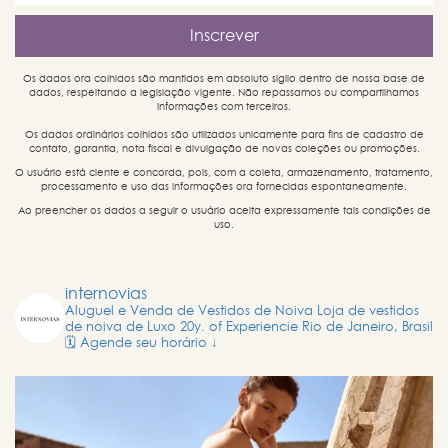
Os dados ora colhidos são mantidos em absoluto sigilo dentro de nossa base de
dados, respeitando a legislação vigente. Não repassamos ou compartilhamos
informações com terceiros.
Os dados ordinários colhidos são utilizados unicamente para fins de cadastro de
contato, garantia, nota fiscal e divulgação de novas coleções ou promoções.
O usuário está ciente e concorda, pois, com a coleta, armazenamento, tratamento,
processamento e uso das informações ora fornecidas espontaneamente.
Ao preencher os dados a seguir o usuário aceita expressamente tais condições de
uso.
internovias
Aluguel e Venda de Vestidos de Noiva
Loja de vestidos
de noiva de Luxo
20y. of Experiencie
Rio de Janeiro, Brasil
🗓️ Agende seu horário ↓