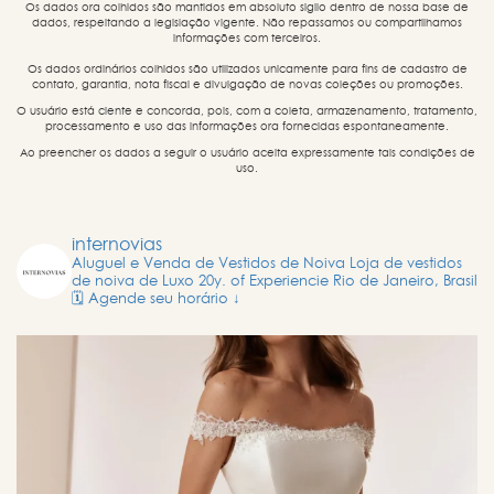
Os dados ora colhidos são mantidos em absoluto sigilo dentro de nossa base de
dados, respeitando a legislação vigente. Não repassamos ou compartilhamos
informações com terceiros.
Os dados ordinários colhidos são utilizados unicamente para fins de cadastro de
contato, garantia, nota fiscal e divulgação de novas coleções ou promoções.
O usuário está ciente e concorda, pois, com a coleta, armazenamento, tratamento,
processamento e uso das informações ora fornecidas espontaneamente.
Ao preencher os dados a seguir o usuário aceita expressamente tais condições de
uso.
internovias
Aluguel e Venda de Vestidos de Noiva
Loja de vestidos
de noiva de Luxo
20y. of Experiencie
Rio de Janeiro, Brasil
🗓️ Agende seu horário ↓