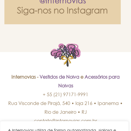
Internovias -
Vestidos de Noiva
e
Acessórios para
Noivas
+ 55 (21) 97171-9991
Rua Visconde de Pirajá, 540 • loja 216 • Ipanema
•
Rio de Janeiro
•
RJ
contato@internovias.com.br
A Internovias utiliza de forma automatizada, sigilosa e