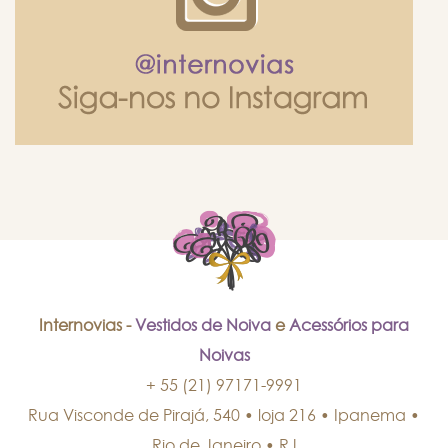
Internovias -
Vestidos de Noiva
e
Acessórios para
Noivas
+ 55 (21) 97171-9991
Rua Visconde de Pirajá, 540 • loja 216 • Ipanema
•
Rio de Janeiro
•
RJ