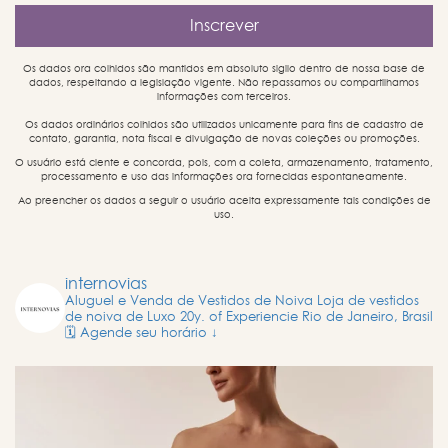
Os dados ora colhidos são mantidos em absoluto sigilo dentro de nossa base de
dados, respeitando a legislação vigente. Não repassamos ou compartilhamos
informações com terceiros.
Os dados ordinários colhidos são utilizados unicamente para fins de cadastro de
contato, garantia, nota fiscal e divulgação de novas coleções ou promoções.
O usuário está ciente e concorda, pois, com a coleta, armazenamento, tratamento,
processamento e uso das informações ora fornecidas espontaneamente.
Ao preencher os dados a seguir o usuário aceita expressamente tais condições de
uso.
internovias
Aluguel e Venda de Vestidos de Noiva
Loja de vestidos
de noiva de Luxo
20y. of Experiencie
Rio de Janeiro, Brasil
🗓️ Agende seu horário ↓