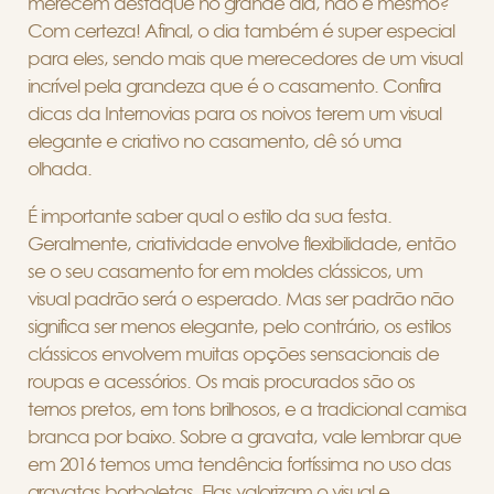
merecem destaque no grande dia, não é mesmo?
Com certeza! Afinal, o dia também é super especial
para eles, sendo mais que merecedores de um visual
incrível pela grandeza que é o casamento. Confira
dicas da Internovias para os noivos terem um visual
elegante e criativo no casamento, dê só uma
olhada.
É importante saber qual o estilo da sua festa.
Geralmente, criatividade envolve flexibilidade, então
se o seu casamento for em moldes clássicos, um
visual padrão será o esperado. Mas ser padrão não
significa ser menos elegante, pelo contrário, os estilos
clássicos envolvem muitas opções sensacionais de
roupas e acessórios. Os mais procurados são os
ternos pretos, em tons brilhosos, e a tradicional camisa
branca por baixo. Sobre a gravata, vale lembrar que
em 2016 temos uma tendência fortíssima no uso das
gravatas borboletas. Elas valorizam o visual e