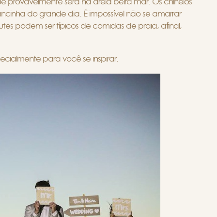
e provavelmente será na areia beira mar. Os chinelos
ncinha do grande dia. É impossível não se amarrar
es podem ser típicos de comidas de praia, afinal,
ecialmente para você se inspirar.