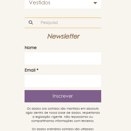
Vestidos
Newsletter
Nome
Email
*
Os dados ora colhidos são mantidos em absoluto
sigilo dentro de nossa base de dados, respeitando
a legislação vigente. Não repassamos ou
compartilhamos informações com terceiros.
Os dados ordinários colhidos são utilizados