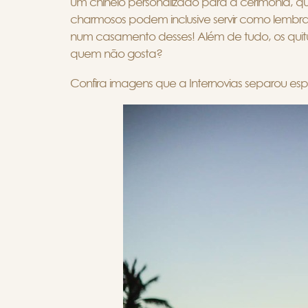
um chinelo personalizado para a cerimônia, qu
charmosos podem inclusive servir como lembra
num casamento desses! Além de tudo, os quitut
quem não gosta?
Confira imagens que a Internovias separou esp