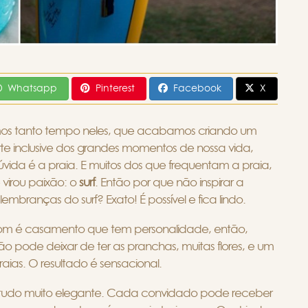
Whatsapp
Pinterest
Facebook
X
mos tanto tempo neles, que acabamos criando um
rte inclusive dos grandes momentos de nossa vida,
ida é a praia. E muitos dos que frequentam a praia,
virou paixão: o
surf
. Então por que não inspirar a
ranças do surf? Exato! É possível e fica lindo.
 bom é casamento que tem personalidade, então,
o pode deixar de ter as pranchas, muitas flores, e um
aias. O resultado é sensacional.
 tudo muito elegante. Cada convidado pode receber