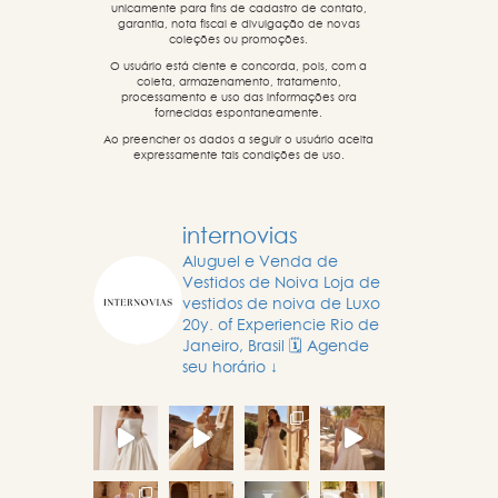
unicamente para fins de cadastro de contato,
garantia, nota fiscal e divulgação de novas
coleções ou promoções.
O usuário está ciente e concorda, pois, com a
coleta, armazenamento, tratamento,
processamento e uso das informações ora
fornecidas espontaneamente.
Ao preencher os dados a seguir o usuário aceita
expressamente tais condições de uso.
internovias
Aluguel e Venda de
Vestidos de Noiva
Loja de
vestidos de noiva de Luxo
20y. of Experiencie
Rio de
Janeiro, Brasil
🗓️ Agende
seu horário ↓