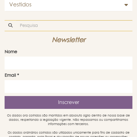
Vestidos
Newsletter
Nome
Email
*
Os dados ora colhidos são mantidos em absoluto sigilo dentro de nossa base de
dados, respeitando a legislação vigente. Não repassamos ou compartilhamos
informações com terceiros.
Os dados ordinários colhidos são utilizados unicamente para fins de cadastro de
contato, garantia, nota fiscal e divulgação de novas coleções ou promoções.