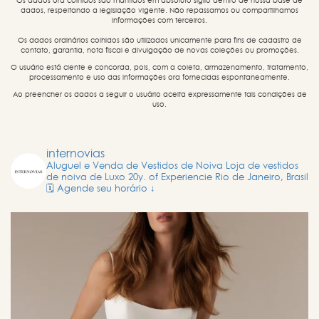
Os dados ora colhidos são mantidos em absoluto sigilo dentro de nossa base de
dados, respeitando a legislação vigente. Não repassamos ou compartilhamos
informações com terceiros.
Os dados ordinários colhidos são utilizados unicamente para fins de cadastro de
contato, garantia, nota fiscal e divulgação de novas coleções ou promoções.
O usuário está ciente e concorda, pois, com a coleta, armazenamento, tratamento,
processamento e uso das informações ora fornecidas espontaneamente.
Ao preencher os dados a seguir o usuário aceita expressamente tais condições de
uso.
internovias
Aluguel e Venda de Vestidos de Noiva
Loja de vestidos
de noiva de Luxo
20y. of Experiencie
Rio de Janeiro, Brasil
🗓️ Agende seu horário ↓