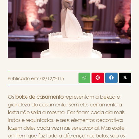
Publicado em:
02/12/2015
Os
bolos de casamento
representam a beleza e
grandeza do casamento. Sem eles certamente a
festa não seria a mesma. Eles ficam cada dia mais
lindos e requintados, e seus elementos decorativos
fazem deles cada vez mais sensacional. Mas existe
um item que faz toda a diferença nos bolos: são os