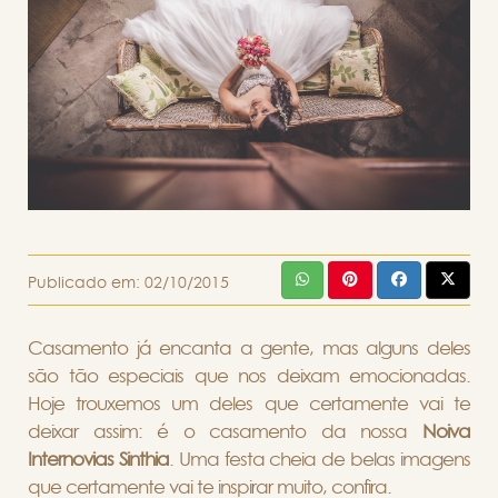
Publicado em:
02/10/2015
Casamento já encanta a gente, mas alguns deles
são tão especiais que nos deixam emocionadas.
Hoje trouxemos um deles que certamente vai te
deixar assim: é o casamento da nossa
Noiva
Internovias Sinthia
. Uma festa cheia de belas imagens
que certamente vai te inspirar muito, confira.