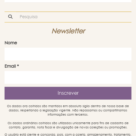
Newsletter
Nome
Email
*
Os dados ora colhidos são mantidos em absoluto sigilo dentro de nossa base de
dados, respeitando a legislação vigente. Não repassamos ou compartilhamos
informações com terceiros.
Os dados ordinários colhidos são utilizados unicamente para fins de cadastro de
contato, garantia, nota fiscal e divulgação de novas coleções ou promoções.
O usuário está ciente e concorda, pois, com a coleta, armazenamento, tratamento,