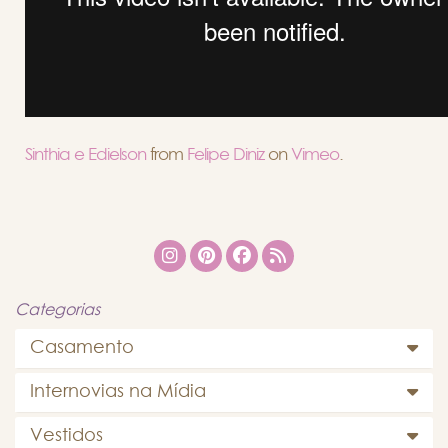
Sinthia e Edielson
from
Felipe Diniz
on
Vimeo
.
Categorias
Casamento
Internovias na Mídia
Vestidos