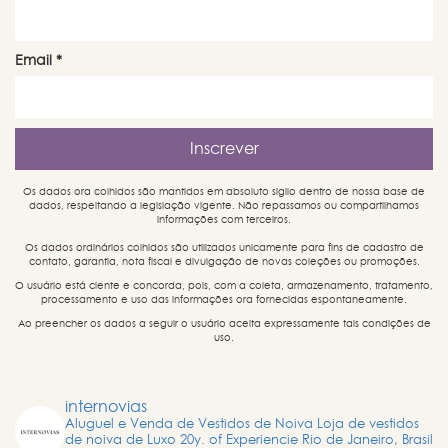
Email
*
Os dados ora colhidos são mantidos em absoluto sigilo dentro de nossa base de
dados, respeitando a legislação vigente. Não repassamos ou compartilhamos
informações com terceiros.
Os dados ordinários colhidos são utilizados unicamente para fins de cadastro de
contato, garantia, nota fiscal e divulgação de novas coleções ou promoções.
O usuário está ciente e concorda, pois, com a coleta, armazenamento, tratamento,
processamento e uso das informações ora fornecidas espontaneamente.
Ao preencher os dados a seguir o usuário aceita expressamente tais condições de
uso.
internovias
Aluguel e Venda de Vestidos de Noiva
Loja de vestidos
de noiva de Luxo
20y. of Experiencie
Rio de Janeiro, Brasil