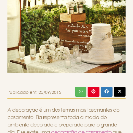
Publicado em:
25/09/2015
A decoração é um dos temas mais fascinantes do
casamento. Ela representa toda a magia do
ambiente decorado e preparado para o grande
dia. E se existe uma
decoração de casamento
que