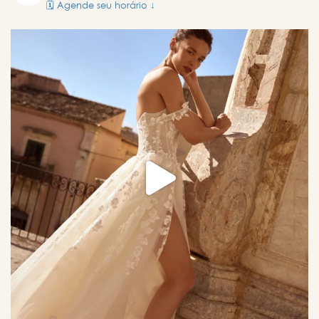
🗓️ Agende seu horário ↓