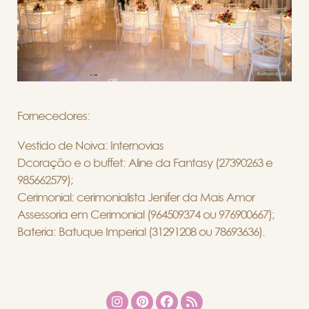
Fornecedores:
Vestido de Noiva: Internovias
Dcoração e o buffet: Aline da Fantasy (27390263 e
985662579);
Cerimonial: cerimonialista Jenifer da Mais Amor
Assessoria em Cerimonial (964509374 ou 976900667);
Bateria: Batuque Imperial (31291208 ou 78693636).