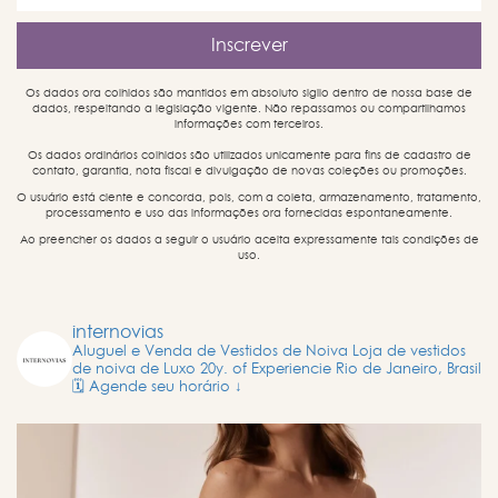
Os dados ora colhidos são mantidos em absoluto sigilo dentro de nossa base de
dados, respeitando a legislação vigente. Não repassamos ou compartilhamos
informações com terceiros.
Os dados ordinários colhidos são utilizados unicamente para fins de cadastro de
contato, garantia, nota fiscal e divulgação de novas coleções ou promoções.
O usuário está ciente e concorda, pois, com a coleta, armazenamento, tratamento,
processamento e uso das informações ora fornecidas espontaneamente.
Ao preencher os dados a seguir o usuário aceita expressamente tais condições de
uso.
internovias
Aluguel e Venda de Vestidos de Noiva
Loja de vestidos
de noiva de Luxo
20y. of Experiencie
Rio de Janeiro, Brasil
🗓️ Agende seu horário ↓