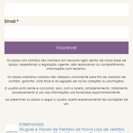
Email
*
Os dados ora colhidos são mantidos em absoluto sigilo dentro de nossa base de
dados, respeitando a legislação vigente. Não repassamos ou compartilhamos
informações com terceiros.
Os dados ordinários colhidos são utilizados unicamente para fins de cadastro de
contato, garantia, nota fiscal e divulgação de novas coleções ou promoções.
O usuário está ciente e concorda, pois, com a coleta, armazenamento, tratamento,
processamento e uso das informações ora fornecidas espontaneamente.
Ao preencher os dados a seguir o usuário aceita expressamente tais condições de
uso.
internovias
Aluguel e Venda de Vestidos de Noiva
Loja de vestidos