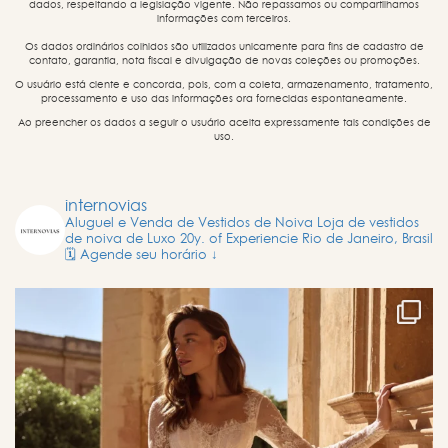
dados, respeitando a legislação vigente. Não repassamos ou compartilhamos
informações com terceiros.
Os dados ordinários colhidos são utilizados unicamente para fins de cadastro de
contato, garantia, nota fiscal e divulgação de novas coleções ou promoções.
O usuário está ciente e concorda, pois, com a coleta, armazenamento, tratamento,
processamento e uso das informações ora fornecidas espontaneamente.
Ao preencher os dados a seguir o usuário aceita expressamente tais condições de
uso.
internovias
Aluguel e Venda de Vestidos de Noiva
Loja de vestidos
de noiva de Luxo
20y. of Experiencie
Rio de Janeiro, Brasil
🗓️ Agende seu horário ↓