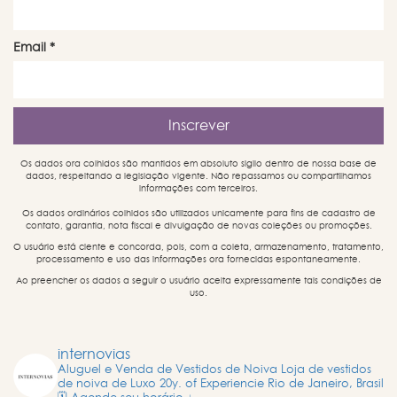
Email
*
Os dados ora colhidos são mantidos em absoluto sigilo dentro de nossa base de
dados, respeitando a legislação vigente. Não repassamos ou compartilhamos
informações com terceiros.
Os dados ordinários colhidos são utilizados unicamente para fins de cadastro de
contato, garantia, nota fiscal e divulgação de novas coleções ou promoções.
O usuário está ciente e concorda, pois, com a coleta, armazenamento, tratamento,
processamento e uso das informações ora fornecidas espontaneamente.
Ao preencher os dados a seguir o usuário aceita expressamente tais condições de
uso.
internovias
Aluguel e Venda de Vestidos de Noiva
Loja de vestidos
de noiva de Luxo
20y. of Experiencie
Rio de Janeiro, Brasil