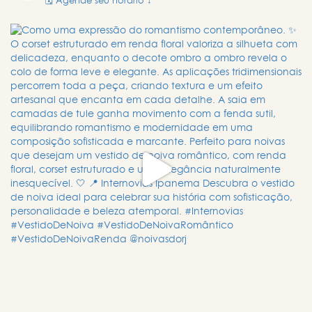
🗓️ Agende seu horário ↓