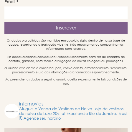
Email
*
Os dados ora colhidos são mantidos em absoluto sigilo dentro de nossa base de
dados, respeitando a legislação vigente. Não repassamos ou compartilhamos
informações com terceiros.
Os dados ordinários colhidos são utilizados unicamente para fins de cadastro de
contato, garantia, nota fiscal e divulgação de novas coleções ou promoções.
O usuário está ciente e concorda, pois, com a coleta, armazenamento, tratamento,
processamento e uso das informações ora fornecidas espontaneamente.
Ao preencher os dados a seguir o usuário aceita expressamente tais condições de
uso.
internovias
Aluguel e Venda de Vestidos de Noiva
Loja de vestidos
de noiva de Luxo
20y. of Experiencie
Rio de Janeiro, Brasil
🗓️ Agende seu horário ↓