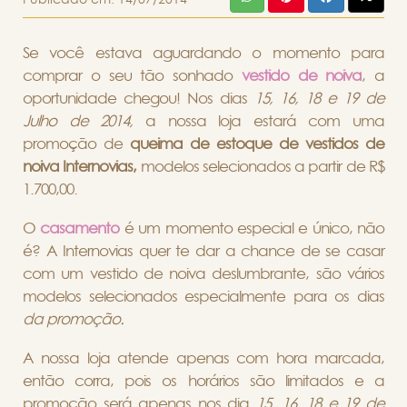
Se você estava aguardando o momento para
comprar o seu tão sonhado
vestido de noiva
, a
oportunidade chegou! Nos dias
15, 16, 18 e 19 de
Julho de 2014,
a nossa loja estará com uma
promoção de
queima de estoque de vestidos de
noiva Internovias,
modelos selecionados a partir de R$
1.700,00.
O
casamento
é um momento especial e único, não
é? A Internovias quer te dar a chance de se casar
com um vestido de noiva deslumbrante, são vários
modelos selecionados especialmente para os dias
da promoção.
A nossa loja atende apenas com hora marcada,
então corra, pois os horários são limitados e a
promoção será apenas nos dia
15, 16, 18 e 19 de