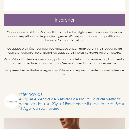
Os dados ora colhidos são mantidos em absoluto sigilo dentro de nossa base de
dados, respeitando a legislação vigente. Não repassamos ou compartilhamos
informações com terceiros.
Os dados ordinários colhidos são utilizados unicamente para fins de cadastro de
contato, garantia, nota fiscal e divulgação de novas coleções ou promoções.
O usuário está ciente e concorda, pois, com a coleta, armazenamento, tratamento,
processamento e uso das informações ora fornecidas espontaneamente.
Ao preencher os dados a seguir o usuário aceita expressamente tais condições de
uso.
internovias
Aluguel e Venda de Vestidos de Noiva
Loja de vestidos
de noiva de Luxo
20y. of Experiencie
Rio de Janeiro, Brasil
🗓️ Agende seu horário ↓