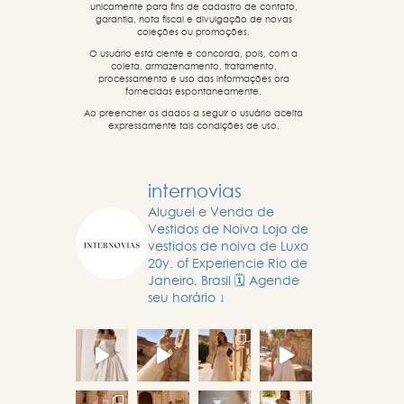
unicamente para fins de cadastro de contato,
garantia, nota fiscal e divulgação de novas
coleções ou promoções.
O usuário está ciente e concorda, pois, com a
coleta, armazenamento, tratamento,
processamento e uso das informações ora
fornecidas espontaneamente.
Ao preencher os dados a seguir o usuário aceita
expressamente tais condições de uso.
internovias
Aluguel e Venda de
Vestidos de Noiva
Loja de
vestidos de noiva de Luxo
20y. of Experiencie
Rio de
Janeiro, Brasil
🗓️ Agende
seu horário ↓