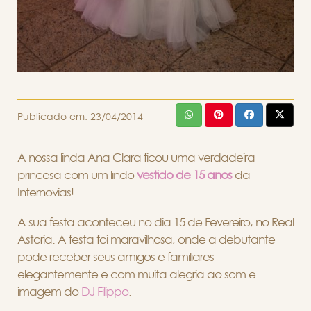
Publicado em:
23/04/2014
A nossa linda Ana Clara ficou uma verdadeira
princesa com um lindo
vestido de 15 anos
da
Internovias!
A sua festa aconteceu no dia 15 de Fevereiro, no Real
Astoria. A festa foi maravilhosa, onde a debutante
pode receber seus amigos e familiares
elegantemente e com muita alegria ao som e
imagem do
DJ Filippo
.