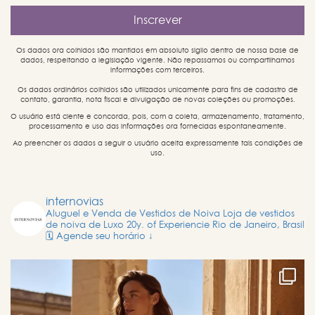
Os dados ora colhidos são mantidos em absoluto sigilo dentro de nossa base de
dados, respeitando a legislação vigente. Não repassamos ou compartilhamos
informações com terceiros.
Os dados ordinários colhidos são utilizados unicamente para fins de cadastro de
contato, garantia, nota fiscal e divulgação de novas coleções ou promoções.
O usuário está ciente e concorda, pois, com a coleta, armazenamento, tratamento,
processamento e uso das informações ora fornecidas espontaneamente.
Ao preencher os dados a seguir o usuário aceita expressamente tais condições de
uso.
internovias
Aluguel e Venda de Vestidos de Noiva
Loja de vestidos
de noiva de Luxo
20y. of Experiencie
Rio de Janeiro, Brasil
🗓️ Agende seu horário ↓