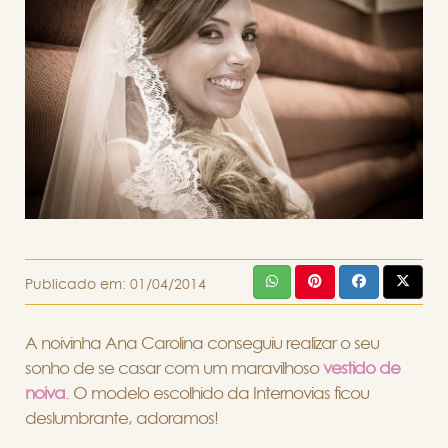
Publicado em:
01/04/2014
A noivinha Ana Carolina conseguiu realizar o seu
sonho de se casar com um maravilhoso
vestido de
noiva
. O modelo escolhido da Internovias ficou
deslumbrante, adoramos!