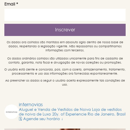
Email
*
Os dados ora colhidos são mantidos em absoluto sigilo dentro de nossa base de
dados, respeitando a legislação vigente. Não repassamos ou compartilhamos
informações com terceiros.
Os dados ordinários colhidos são utilizados unicamente para fins de cadastro de
contato, garantia, nota fiscal e divulgação de novas coleções ou promoções.
O usuário está ciente e concorda, pois, com a coleta, armazenamento, tratamento,
processamento e uso das informações ora fornecidas espontaneamente.
Ao preencher os dados a seguir o usuário aceita expressamente tais condições de
uso.
internovias
Aluguel e Venda de Vestidos de Noiva
Loja de vestidos
de noiva de Luxo
20y. of Experiencie
Rio de Janeiro, Brasil
🗓️ Agende seu horário ↓