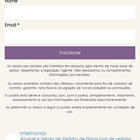
Nome
Email
*
Os dados ora colhidos são mantidos em absoluto sigilo dentro de nossa base de
dados, respeitando a legislação vigente. Não repassamos ou compartilhamos
informações com terceiros.
Os dados ordinários colhidos são utilizados unicamente para fins de cadastro de
contato, garantia, nota fiscal e divulgação de novas coleções ou promoções.
O usuário está ciente e concorda, pois, com a coleta, armazenamento, tratamento,
processamento e uso das informações ora fornecidas espontaneamente.
Ao preencher os dados a seguir o usuário aceita expressamente tais condições de
uso.
internovias
Aluguel e Venda de Vestidos de Noiva
Loja de vestidos