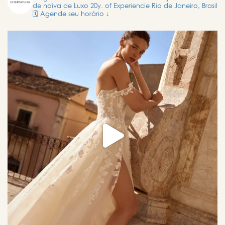
de noiva de Luxo
20y. of Experiencie
Rio de Janeiro, Brasil
🗓️ Agende seu horário ↓