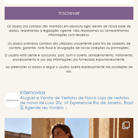
Os dados ora colhidos são mantidos em absoluto sigilo dentro de nossa base de
dados, respeitando a legislação vigente. Não repassamos ou compartilhamos
informações com terceiros.
Os dados ordinários colhidos são utilizados unicamente para fins de cadastro de
contato, garantia, nota fiscal e divulgação de novas coleções ou promoções.
O usuário está ciente e concorda, pois, com a coleta, armazenamento, tratamento,
processamento e uso das informações ora fornecidas espontaneamente.
Ao preencher os dados a seguir o usuário aceita expressamente tais condições de
uso.
internovias
Aluguel e Venda de Vestidos de Noiva
Loja de vestidos
de noiva de Luxo
20y. of Experiencie
Rio de Janeiro, Brasil
🗓️ Agende seu horário ↓