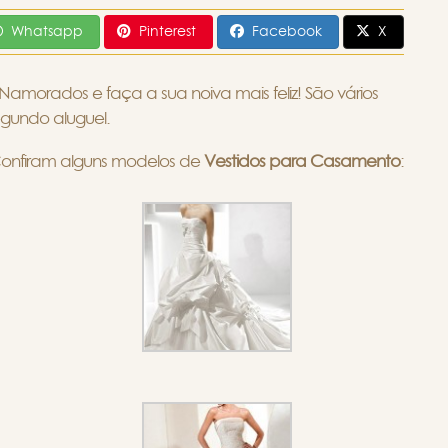
Whatsapp
Pinterest
Facebook
X
morados e faça a sua noiva mais feliz! São vários
egundo aluguel.
Confiram alguns modelos de
Vestidos para Casamento
: