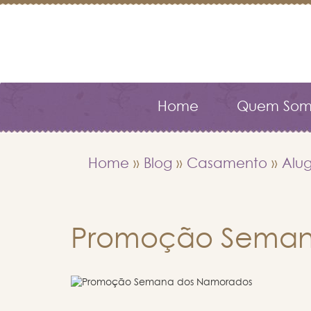
Home
Quem Som
Home
»
Blog
»
Casamento
»
Alug
Promoção Seman