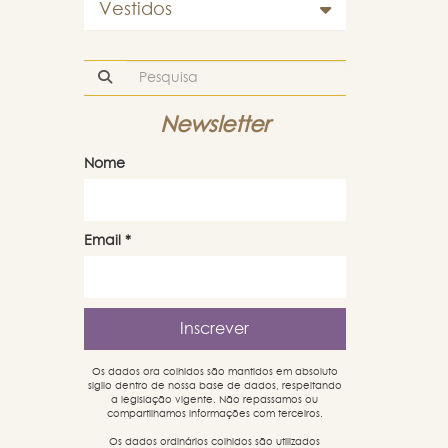
Vestidos
Newsletter
Nome
Email
*
Os dados ora colhidos são mantidos em absoluto
sigilo dentro de nossa base de dados, respeitando
a legislação vigente. Não repassamos ou
compartilhamos informações com terceiros.
Os dados ordinários colhidos são utilizados