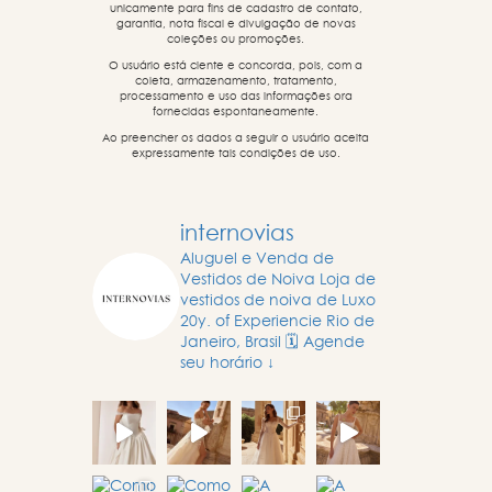
unicamente para fins de cadastro de contato,
garantia, nota fiscal e divulgação de novas
coleções ou promoções.
O usuário está ciente e concorda, pois, com a
coleta, armazenamento, tratamento,
processamento e uso das informações ora
fornecidas espontaneamente.
Ao preencher os dados a seguir o usuário aceita
expressamente tais condições de uso.
internovias
Aluguel e Venda de
Vestidos de Noiva
Loja de
vestidos de noiva de Luxo
20y. of Experiencie
Rio de
Janeiro, Brasil
🗓️ Agende
seu horário ↓