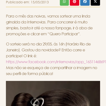
Publicado em:
15/05/2013
Para o mês das noivas, vamos sortear uma linda
grinalda da Internovias. Para concorrer é muito
simples, basta ir até a nossa fanpage, ir á aba de
promoções e clicar em “Quero Participar”.
O sorteio será no dia 29/05, ás 16h (Horário Rio de
Janeiro). Gostou da novidade? Então corre e
participe! O link é:
https://www.facebook.com/internovias/app_1651146869
Mas não se esqueça de compartilhar a imagem no
seu perfil de forma pública!