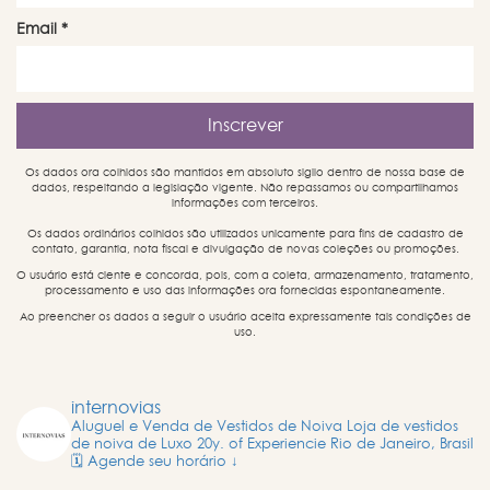
Email
*
Os dados ora colhidos são mantidos em absoluto sigilo dentro de nossa base de
dados, respeitando a legislação vigente. Não repassamos ou compartilhamos
informações com terceiros.
Os dados ordinários colhidos são utilizados unicamente para fins de cadastro de
contato, garantia, nota fiscal e divulgação de novas coleções ou promoções.
O usuário está ciente e concorda, pois, com a coleta, armazenamento, tratamento,
processamento e uso das informações ora fornecidas espontaneamente.
Ao preencher os dados a seguir o usuário aceita expressamente tais condições de
uso.
internovias
Aluguel e Venda de Vestidos de Noiva
Loja de vestidos
de noiva de Luxo
20y. of Experiencie
Rio de Janeiro, Brasil
🗓️ Agende seu horário ↓