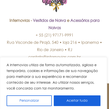
Internovias -
Vestidos de Noiva
e
Acessórios para
Noivas
+ 55 (21) 97171-9991
Rua Visconde de Pirajá, 540 • loja 216 • Ipanema
•
Rio de Janeiro
•
RJ
contato@internovias.com.br
A Internovias utiliza de forma automatizada, sigilosa e
temporária, cookies e informações de sua navegação
para melhorar a sua experiência e recomendar
conteúdo de seu interesse. Ao utilizar nossos serviços,
você concorda com tal monitoramento.
© Internovias • Todos os direitos reservados.
Personalizar
Aceitar tudo
AGENDE UM HORÁRIO!