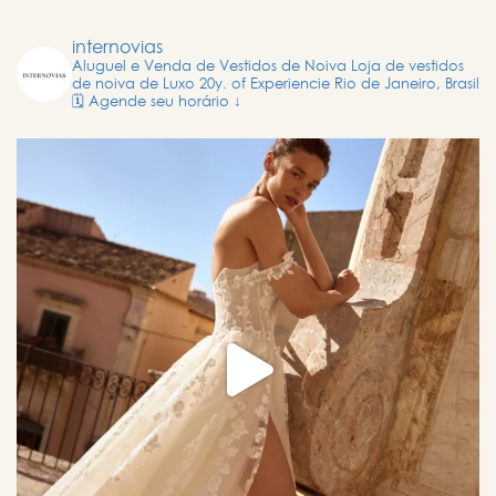
internovias
Aluguel e Venda de Vestidos de Noiva
Loja de vestidos
de noiva de Luxo
20y. of Experiencie
Rio de Janeiro, Brasil
🗓️ Agende seu horário ↓