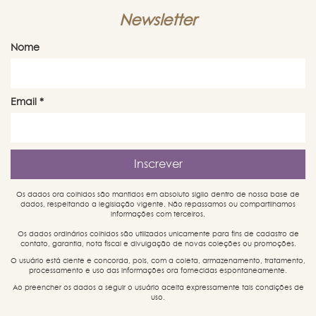
Newsletter
Nome
Email
*
Os dados ora colhidos são mantidos em absoluto sigilo dentro de nossa base de
dados, respeitando a legislação vigente. Não repassamos ou compartilhamos
informações com terceiros.
Os dados ordinários colhidos são utilizados unicamente para fins de cadastro de
contato, garantia, nota fiscal e divulgação de novas coleções ou promoções.
O usuário está ciente e concorda, pois, com a coleta, armazenamento, tratamento,
processamento e uso das informações ora fornecidas espontaneamente.
Ao preencher os dados a seguir o usuário aceita expressamente tais condições de
uso.