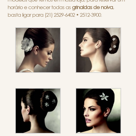
horário e conhecer todas as
grinaldas de noiva
,
basta ligar para (21) 2529-6402 • 2512-3900.