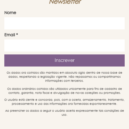
Newsletter
Nome
Email
*
Os dados ora colhidos são mantidos em absoluto sigilo dentro de nossa base de
dados, respeitando a legislação vigente. Não repassamos ou compartilhamos
informações com terceiros.
Os dados ordinários colhidos são utilizados unicamente para fins de cadastro de
contato, garantia, nota fiscal e divulgação de novas coleções ou promoções.
O usuário está ciente e concorda, pois, com a coleta, armazenamento, tratamento,
processamento e uso das informações ora fornecidas espontaneamente.
Ao preencher os dados a seguir o usuário aceita expressamente tais condições de
uso.