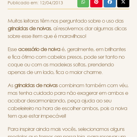
Publicado em:
12/04/2013
Muitas leitoras têm nos perguntado sobre o uso das
grinaldas de noivas
, aí resolvemos dar algumas dicas
sobre esse item que é maravilhoso!
Esse
acessório de noiva
é, geralmente, em brilhantes
e fica ótimo com cabelos presos, pode ser tanto no
coque ou com as madeixas soltas, prendendo
apenas de um lado, fica o maior charme.
As
grinaldas de noivas
combinam também com véu,
mas tenha cuidado para não exagerar em ambos e
acabar desarmonizando, peça ajuda ao seu
cabeleireiro na hora de escolher ambos, pois a noiva
tem que estar impecável!
Para inspirar ainda mais vocês, selecionamos alguns
modelos que temos em nossa loja, para reservar um