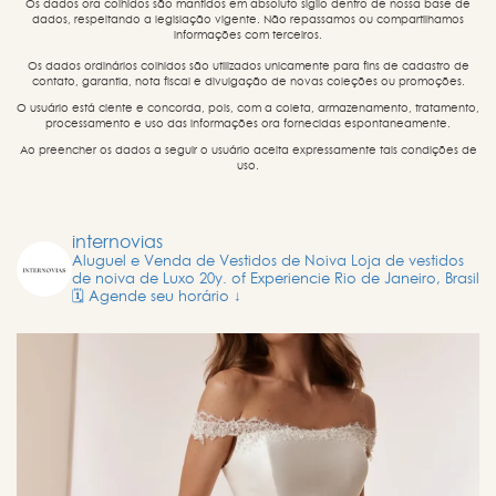
Os dados ora colhidos são mantidos em absoluto sigilo dentro de nossa base de
dados, respeitando a legislação vigente. Não repassamos ou compartilhamos
informações com terceiros.
Os dados ordinários colhidos são utilizados unicamente para fins de cadastro de
contato, garantia, nota fiscal e divulgação de novas coleções ou promoções.
O usuário está ciente e concorda, pois, com a coleta, armazenamento, tratamento,
processamento e uso das informações ora fornecidas espontaneamente.
Ao preencher os dados a seguir o usuário aceita expressamente tais condições de
uso.
internovias
Aluguel e Venda de Vestidos de Noiva
Loja de vestidos
de noiva de Luxo
20y. of Experiencie
Rio de Janeiro, Brasil
🗓️ Agende seu horário ↓