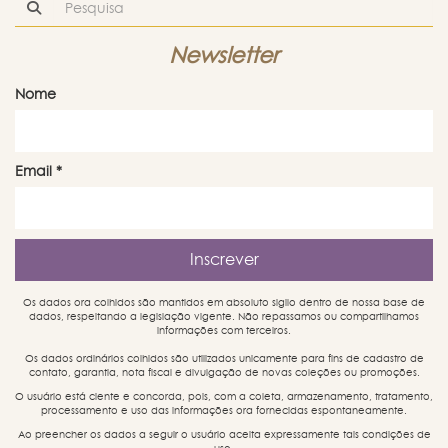
Newsletter
Nome
Email
*
Os dados ora colhidos são mantidos em absoluto sigilo dentro de nossa base de
dados, respeitando a legislação vigente. Não repassamos ou compartilhamos
informações com terceiros.
Os dados ordinários colhidos são utilizados unicamente para fins de cadastro de
contato, garantia, nota fiscal e divulgação de novas coleções ou promoções.
O usuário está ciente e concorda, pois, com a coleta, armazenamento, tratamento,
processamento e uso das informações ora fornecidas espontaneamente.
Ao preencher os dados a seguir o usuário aceita expressamente tais condições de