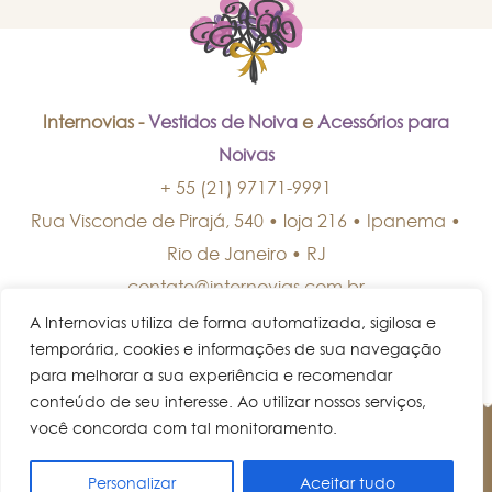
Internovias -
Vestidos de Noiva
e
Acessórios para
Noivas
+ 55 (21) 97171-9991
Rua Visconde de Pirajá, 540 • loja 216 • Ipanema
•
Rio de Janeiro
•
RJ
contato@internovias.com.br
A Internovias utiliza de forma automatizada, sigilosa e
temporária, cookies e informações de sua navegação
para melhorar a sua experiência e recomendar
conteúdo de seu interesse. Ao utilizar nossos serviços,
você concorda com tal monitoramento.
© Internovias • Todos os direitos reservados.
Personalizar
Aceitar tudo