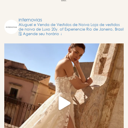
uso.
internovias
Aluguel e Venda de Vestidos de Noiva
Loja de vestidos
de noiva de Luxo
20y. of Experiencie
Rio de Janeiro, Brasil
🗓️ Agende seu horário ↓