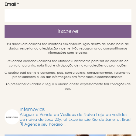
Email
*
Os dados ora colhidos são mantidos em absoluto sigilo dentro de nossa base de
dados, respeitando a legislação vigente. Não repassamos ou compartilhamos
informações com terceiros.
Os dados ordinários colhidos são utilizados unicamente para fins de cadastro de
contato, garantia, nota fiscal e divulgação de novas coleções ou promoções.
O usuário está ciente e concorda, pois, com a coleta, armazenamento, tratamento,
processamento e uso das informações ora fornecidas espontaneamente.
Ao preencher os dados a seguir o usuário aceita expressamente tais condições de
uso.
internovias
Aluguel e Venda de Vestidos de Noiva
Loja de vestidos
de noiva de Luxo
20y. of Experiencie
Rio de Janeiro, Brasil
🗓️ Agende seu horário ↓