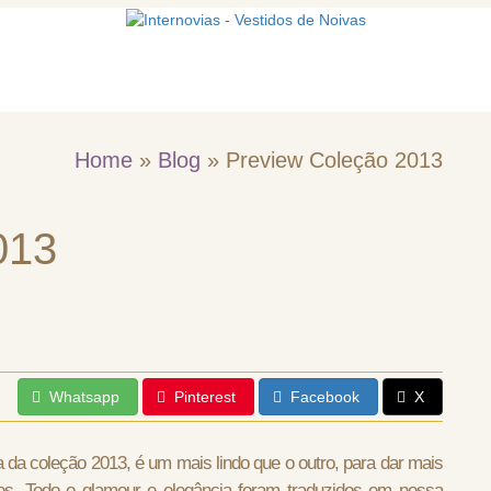
mos
Vestidos de noiva
Acessórios
Home
»
Blog
»
Preview Coleção 2013
013
Whatsapp
Pinterest
Facebook
X
 da coleção 2013, é um mais lindo que o outro, para dar mais
os. Todo o glamour e elegância foram traduzidos em nossa