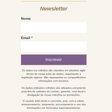
Newsletter
Nome
Email
*
Os dados ora colhidos são mantidos em absoluto sigilo
dentro de nossa base de dados, respeitando a
legislação vigente. Não repassamos ou compartilhamos
informações com terceiros.
Os dados ordinários colhidos são utilizados unicamente
para fins de cadastro de contato, garantia, nota fiscal e
divulgação de novas coleções ou promoções.
O usuário está ciente e concorda, pois, com a coleta,
armazenamento, tratamento, processamento e uso das
informações ora fornecidas espontaneamente.