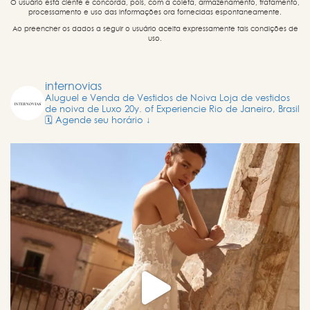
O usuário está ciente e concorda, pois, com a coleta, armazenamento, tratamento,
processamento e uso das informações ora fornecidas espontaneamente.
Ao preencher os dados a seguir o usuário aceita expressamente tais condições de
uso.
internovias
Aluguel e Venda de Vestidos de Noiva
Loja de vestidos
de noiva de Luxo
20y. of Experiencie
Rio de Janeiro, Brasil
🗓️ Agende seu horário ↓