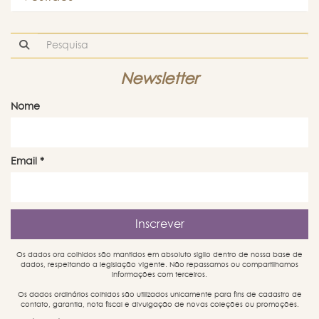
Newsletter
Nome
Email
*
Os dados ora colhidos são mantidos em absoluto sigilo dentro de nossa base de
dados, respeitando a legislação vigente. Não repassamos ou compartilhamos
informações com terceiros.
Os dados ordinários colhidos são utilizados unicamente para fins de cadastro de
contato, garantia, nota fiscal e divulgação de novas coleções ou promoções.