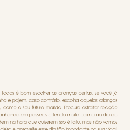
odos é bom escolher as crianças certas, se você já
inha e pajem, caso contrário, escolha aquelas crianças
, como o seu futuro marido. Procure estreitar relação
panhando em passeios e tendo muita calma no dia do
dem na hora que quiserem isso é fato, mas não vamos
adeira e aproveite esse dia tão importante na sua vida!