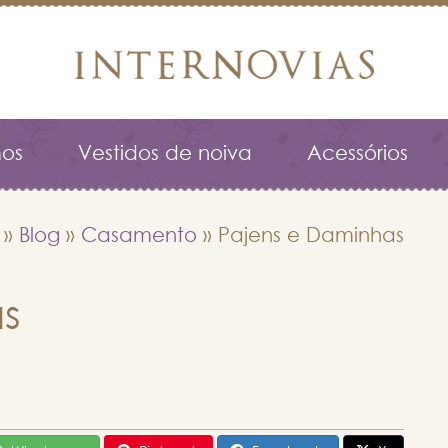
os
Vestidos de noiva
Acessórios
»
Blog
»
Casamento
»
Pajens e Daminhas
s