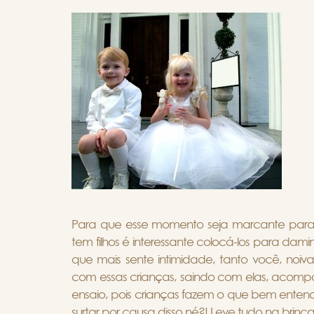
Para que esse momento seja marcante para t
tem filhos é interessante colocá-los para dam
que mais sente intimidade, tanto você, noiva
com essas crianças, saindo com elas, acom
ensaio, pois crianças fazem o que bem enten
surtar por causa disso né?! Leve tudo na brinc