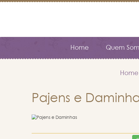
Home
Quem Som
Home
Pajens e Daminha