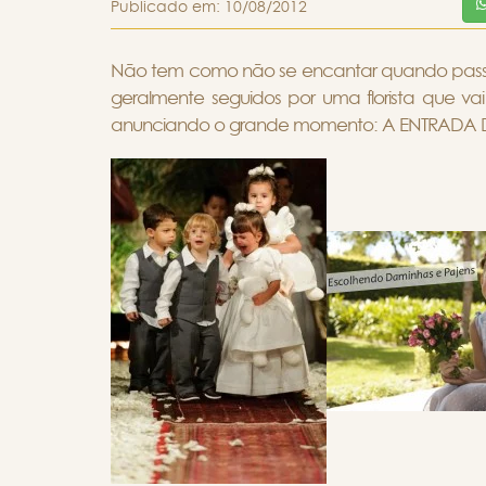
Publicado em:
10/08/2012
Não tem como não se encantar quando passa
geralmente seguidos por uma florista que va
anunciando o grande momento: A ENTRADA 