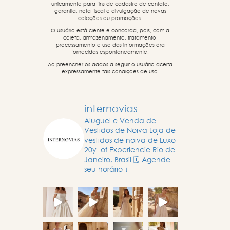
unicamente para fins de cadastro de contato,
garantia, nota fiscal e divulgação de novas
coleções ou promoções.
O usuário está ciente e concorda, pois, com a
coleta, armazenamento, tratamento,
processamento e uso das informações ora
fornecidas espontaneamente.
Ao preencher os dados a seguir o usuário aceita
expressamente tais condições de uso.
internovias
Aluguel e Venda de
Vestidos de Noiva
Loja de
vestidos de noiva de Luxo
20y. of Experiencie
Rio de
Janeiro, Brasil
🗓️ Agende
seu horário ↓