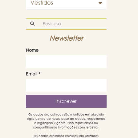
Vestidos
Newsletter
Nome
Email
*
Os dados ora colhidos são mantidos em absoluto
sigilo dentro de nossa base de dados, respeitando
a legislação vigente. Não repassamos ou
compartilhamos informações com terceiros.
Os dados ordinários colhidos são utilizados