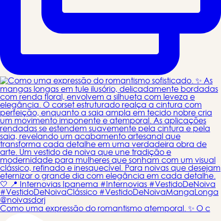
Como uma expressão do romantismo atemporal. ✨ O c