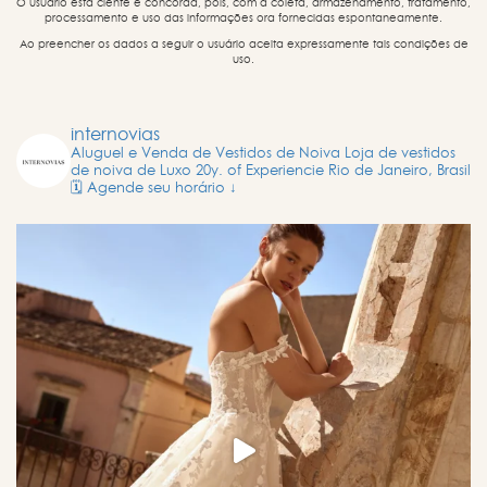
O usuário está ciente e concorda, pois, com a coleta, armazenamento, tratamento,
processamento e uso das informações ora fornecidas espontaneamente.
Ao preencher os dados a seguir o usuário aceita expressamente tais condições de
uso.
internovias
Aluguel e Venda de Vestidos de Noiva
Loja de vestidos
de noiva de Luxo
20y. of Experiencie
Rio de Janeiro, Brasil
🗓️ Agende seu horário ↓