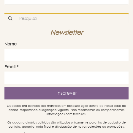
Newsletter
Nome
Email
*
Os dados ora colhidos são mantidos em absoluto sigilo dentro de nossa base de
dados, respeitando a legislação vigente. Não repassamos ou compartilhamos
informações com terceiros.
Os dados ordinários colhidos são utilizados unicamente para fins de cadastro de
contato, garantia, nota fiscal e divulgação de novas coleções ou promoções.