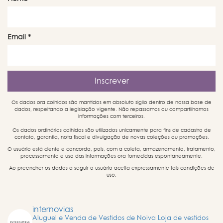
Email
*
Os dados ora colhidos são mantidos em absoluto sigilo dentro de nossa base de
dados, respeitando a legislação vigente. Não repassamos ou compartilhamos
informações com terceiros.
Os dados ordinários colhidos são utilizados unicamente para fins de cadastro de
contato, garantia, nota fiscal e divulgação de novas coleções ou promoções.
O usuário está ciente e concorda, pois, com a coleta, armazenamento, tratamento,
processamento e uso das informações ora fornecidas espontaneamente.
Ao preencher os dados a seguir o usuário aceita expressamente tais condições de
uso.
internovias
Aluguel e Venda de Vestidos de Noiva
Loja de vestidos