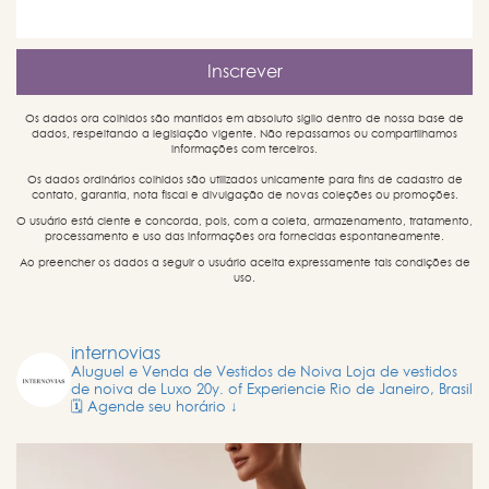
Os dados ora colhidos são mantidos em absoluto sigilo dentro de nossa base de
dados, respeitando a legislação vigente. Não repassamos ou compartilhamos
informações com terceiros.
Os dados ordinários colhidos são utilizados unicamente para fins de cadastro de
contato, garantia, nota fiscal e divulgação de novas coleções ou promoções.
O usuário está ciente e concorda, pois, com a coleta, armazenamento, tratamento,
processamento e uso das informações ora fornecidas espontaneamente.
Ao preencher os dados a seguir o usuário aceita expressamente tais condições de
uso.
internovias
Aluguel e Venda de Vestidos de Noiva
Loja de vestidos
de noiva de Luxo
20y. of Experiencie
Rio de Janeiro, Brasil
🗓️ Agende seu horário ↓