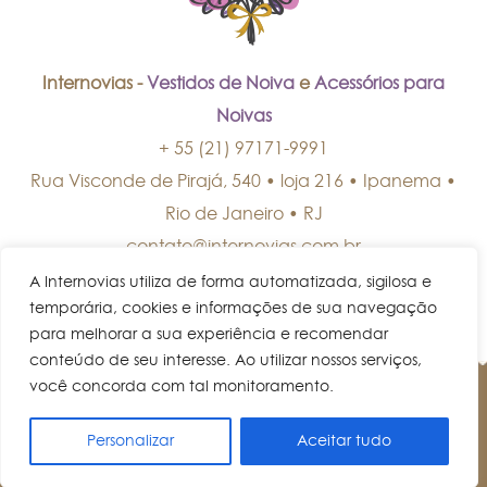
Internovias -
Vestidos de Noiva
e
Acessórios para
Noivas
+ 55 (21) 97171-9991
Rua Visconde de Pirajá, 540 • loja 216 • Ipanema
•
Rio de Janeiro
•
RJ
contato@internovias.com.br
A Internovias utiliza de forma automatizada, sigilosa e
temporária, cookies e informações de sua navegação
para melhorar a sua experiência e recomendar
conteúdo de seu interesse. Ao utilizar nossos serviços,
você concorda com tal monitoramento.
© Internovias • Todos os direitos reservados.
Personalizar
Aceitar tudo
AGENDE UM HORÁRIO!