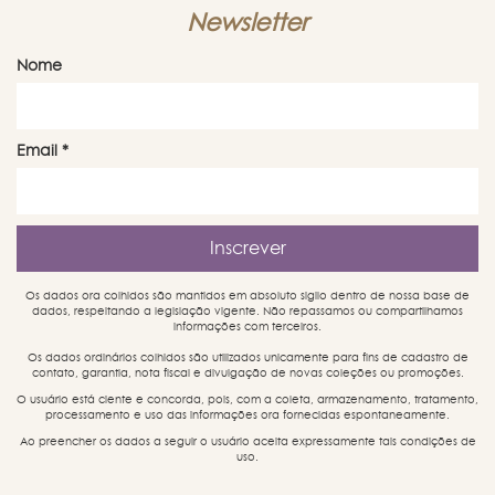
Newsletter
Nome
Email
*
Os dados ora colhidos são mantidos em absoluto sigilo dentro de nossa base de
dados, respeitando a legislação vigente. Não repassamos ou compartilhamos
informações com terceiros.
Os dados ordinários colhidos são utilizados unicamente para fins de cadastro de
contato, garantia, nota fiscal e divulgação de novas coleções ou promoções.
O usuário está ciente e concorda, pois, com a coleta, armazenamento, tratamento,
processamento e uso das informações ora fornecidas espontaneamente.
Ao preencher os dados a seguir o usuário aceita expressamente tais condições de
uso.